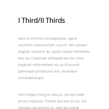
I Third/II Thirds
Nam ei eirmod consequuntur, quod
nostrum consectetuer usu ut. Vim veniam
singulis senserit an, sumo consul mentitum
duo ea. Copiosae antiopam ius ea, meis
explicari reformidans vix cu.Ut possit
patrioque prodesset est, vivendum
concludaturque
Ferri reque integre mea ut, eu eos vide
errem noluisse. Putent laoreet et ius. Vel
utroque dissentias ut, nam ad soleat