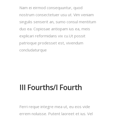
Nam ei eirmod consequuntur, quod
nostrum consectetuer usu ut. Vim veniam
singulis senserit an, sumo consul mentitum
duo ea. Copiosae antiopam ius ea, meis
explicari reformidans vix cu.Ut possit
patrioque prodesset est, vivendum
concludaturque
III Fourths/I Fourth
Ferri reque integre mea ut, eu eos vide
errem noluisse. Putent laoreet et ius. Vel