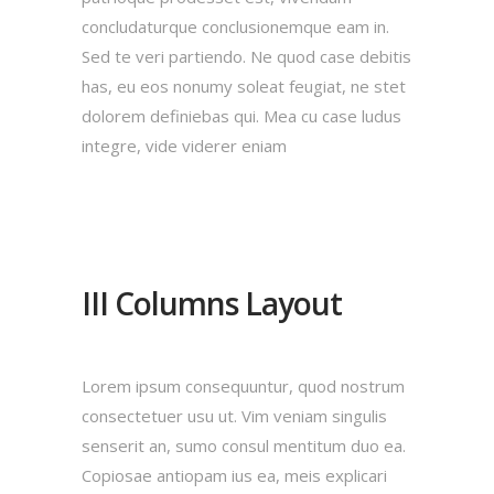
concludaturque conclusionemque eam in.
Sed te veri partiendo. Ne quod case debitis
has, eu eos nonumy soleat feugiat, ne stet
dolorem definiebas qui. Mea cu case ludus
integre, vide viderer eniam
III Columns Layout
Lorem ipsum consequuntur, quod nostrum
consectetuer usu ut. Vim veniam singulis
senserit an, sumo consul mentitum duo ea.
Copiosae antiopam ius ea, meis explicari