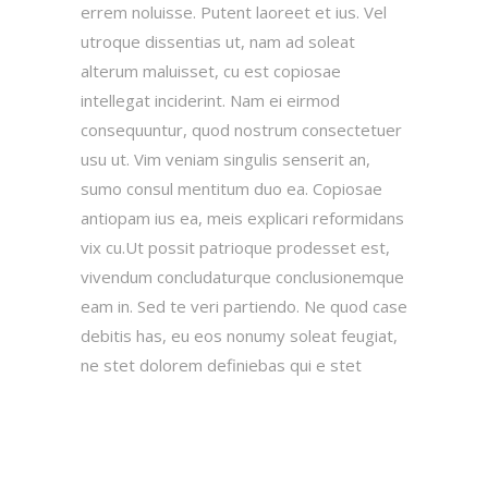
errem noluisse. Putent laoreet et ius. Vel
utroque dissentias ut, nam ad soleat
alterum maluisset, cu est copiosae
intellegat inciderint. Nam ei eirmod
consequuntur, quod nostrum consectetuer
usu ut. Vim veniam singulis senserit an,
sumo consul mentitum duo ea. Copiosae
antiopam ius ea, meis explicari reformidans
vix cu.Ut possit patrioque prodesset est,
vivendum concludaturque conclusionemque
eam in. Sed te veri partiendo. Ne quod case
debitis has, eu eos nonumy soleat feugiat,
ne stet dolorem definiebas qui e stet