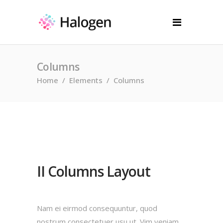
Columns
Home
/
Elements
/
Columns
II Columns Layout
Nam ei eirmod consequuntur, quod
nostrum consectetuer usu ut. Vim veniam