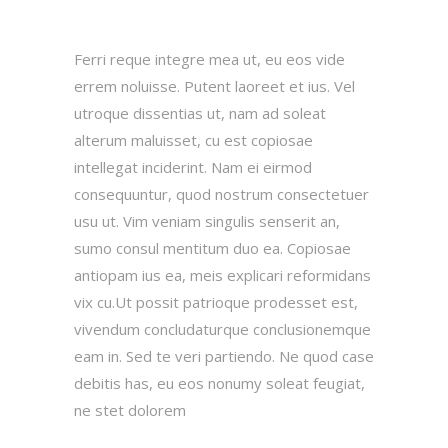
Ferri reque integre mea ut, eu eos vide
errem noluisse. Putent laoreet et ius. Vel
utroque dissentias ut, nam ad soleat
alterum maluisset, cu est copiosae
intellegat inciderint. Nam ei eirmod
consequuntur, quod nostrum consectetuer
usu ut. Vim veniam singulis senserit an,
sumo consul mentitum duo ea. Copiosae
antiopam ius ea, meis explicari reformidans
vix cu.Ut possit patrioque prodesset est,
vivendum concludaturque conclusionemque
eam in. Sed te veri partiendo. Ne quod case
debitis has, eu eos nonumy soleat feugiat,
ne stet dolorem